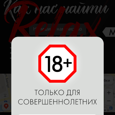
Напишите нам письмо
Хотите у нас работать? Вакансии для девушек
Адрес:
Москва, ул. Садовническая, 18
График:
круглосуточно
Телефоны:
+7 (969) 555-67-76
Метро:
метро Третьяковская
метро Новокузнецкая
метро Полянка